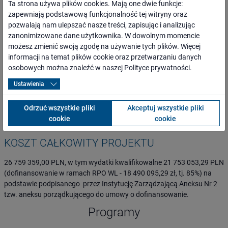
Ta strona używa plików cookies. Mają one dwie funkcje:
CELE PROJEKTU
zapewniają podstawową funkcjonalność tej witryny oraz
pozwalają nam ulepszać nasze treści, zapisując i analizując
Generalnie przyjęty zakres ma na celu odtworzenie parametrów
zanonimizowane dane użytkownika. W dowolnym momencie
techniczno-eksploatacyjnych do prędkości V=60 km/h poprzez
możesz zmienić swoją zgodę na używanie tych plików. Więcej
modernizację infrastruktury i osiągnięcie zwiększonej zdolności
informacji na temat plików cookie oraz przetwarzaniu danych
ruchowej oraz wypracowania korzystniejszej oferty przewozowej na
osobowych można znaleźć w naszej
Polityce prywatności
.
linii. Ponadto ważnym celem jest złagodzenie skutków bezrobocia
poprzez tworzenie nowych miejsc pracy w przyszłych terminalach
Ustawienia
przeładunkowych w rejonie przejścia granicznego Dorohusk co
przełoży się na pobudzenie przedsiębiorczości i ożywienie współpracy
Odrzuć wszystkie pliki
Akceptuj wszystkie pliki
gospodarczej z Ukrainą.
cookie
cookie
KOSZT CAŁKOWITY PROJEKTU
26 759 359,00 PLN, w tym wydatki kwalifikowalne 21 753 053,29 PLN
(dofinansowanie w ramach RPO WL - 18 490 095,29 zł, tj. 85%) na
podstawie podpisanego przez Instytucję Zarządzającą Aneksu Nr 2
tzw. aneksu porządkującego do umowy o dofinansowanie.
Programy