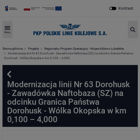
Kontrast
Sz
Menu
Strona główna
Projekty
Regionalny Program Operacyjny - Województwo Lubelskie
Modernizacja linii Nr 63 Dorohusk - Zawadówka Naftobaza (SZ) na odcinku Granica Państwa
Dorohusk - Wólka Okopska w km 0,100 – 4,000
Powrót
Modernizacja linii Nr 63 Dorohusk
- Zawadówka Naftobaza (SZ) na
odcinku Granica Państwa
Dorohusk - Wólka Okopska w km
0,100 – 4,000