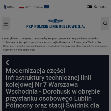
Kontrast
Sz
Menu
Strona główna
Projekty
Regionalny Program Operacyjny - Województwo Lubelskie
Modernizacja części infrastruktury technicznej linii kolejowej Nr 7 Warszawa Wschodnia -
Dorohusk w obrębie przystanku osobowego Lublin Północny oraz stacji Świdnik dla sprawnego
skomunikowania aglomeracji
Powrót
Modernizacja części
infrastruktury technicznej linii
kolejowej Nr 7 Warszawa
Wschodnia - Dorohusk w obrębie
przystanku osobowego Lublin
Północny oraz stacji Świdnik dla