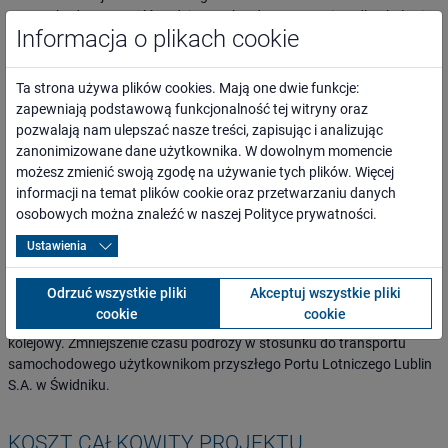
Przebudowa przejść podziemnych z dostosowaniem dla obsługi
Informacja o plikach cookie
osób niepełnosprawnych – 2 szt. obiektu
Modernizacja głowicy rozjazdowej i układu towarowego
posterunku odgałęźnego Lublin Północny polegającej na
Ta strona używa plików cookies. Mają one dwie funkcje:
dostosowaniu typu nawierzchni do obowiązujących standardów
zapewniają podstawową funkcjonalność tej witryny oraz
technicznych - 1 kpl.
pozwalają nam ulepszać nasze treści, zapisując i analizując
zanonimizowane dane użytkownika. W dowolnym momencie
możesz zmienić swoją zgodę na używanie tych plików. Więcej
CELE PROJEKTU
informacji na temat plików cookie oraz przetwarzaniu danych
osobowych można znaleźć w naszej
Polityce prywatności
.
Stworzenie możliwości szybkiego i sprawnego przemieszczania się,
umożliwiając dojazd młodych ludzi do pracy w aglomeracji lubelskiej
Ustawienia
oraz dojazd do szkół i uczelni. Poza tym jednym z celów jest
zmniejszenie negatywnych skutków oddziaływania na środowisko
Odrzuć wszystkie pliki
Akceptuj wszystkie pliki
oraz wpływ na odciążenie sieci drogi i przejęcie części podróżnych
cookie
cookie
korzystających z transportu samochodowego przez transport
kolejowy. Zmniejszenie czasu podróży w stosunku do transportu
samochodowego użytkownikom przyszłego Portu Lotniczego Lublin
S.A. w Świdniku.
KOSZT CAŁKOWITY PROJEKTU