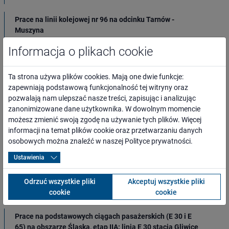
Prace na linii kolejowej nr 96 na odcinku Tarnów -
Muszyna
Informacja o plikach cookie
Prace na linii kolejowej 273 na odcinku Rudna Gwizdanów
– Głogów (tor nr 2)
Ta strona używa plików cookies. Mają one dwie funkcje:
zapewniają podstawową funkcjonalność tej witryny oraz
Prace na linii kolejowej nr 169 na odcinku Tychy –
pozwalają nam ulepszać nasze treści, zapisując i analizując
Orzesze Jaśkowice
zanonimizowane dane użytkownika. W dowolnym momencie
możesz zmienić swoją zgodę na używanie tych plików. Więcej
Prace na linii nr 7 na odcinku Lublin – Dorohusk
informacji na temat plików cookie oraz przetwarzaniu danych
osobowych można znaleźć w naszej
Polityce prywatności
.
Prace na linii nr 35 na odcinku Chorzele - Szymany
Ustawienia
Prace na Obwodnicy Towarowej Poznania
Odrzuć wszystkie pliki
Akceptuj wszystkie pliki
cookie
cookie
Prace na odcinku Kościerzyna - Gdynia
Prace na podstawowych ciągach pasażerskich (E 30 i E
65) na obszarze Śląska, etap IIA: linia E 30 stacja Gliwice