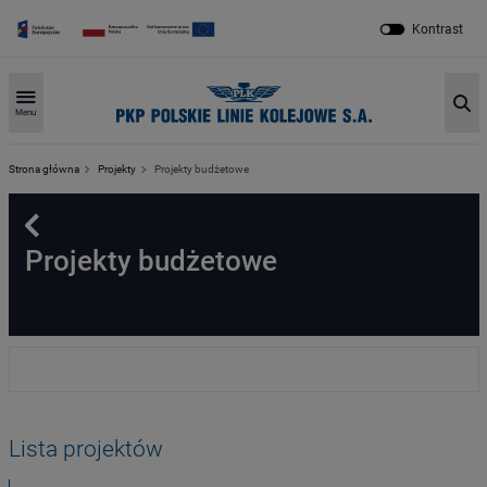
Kontrast
Sz
Menu
Strona główna
Projekty
Projekty budżetowe
Powrót
Projekty budżetowe
Lista projektów