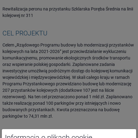
Rewitalizacja peronu na przystanku Szklarska Poręba Średnia na linii
kolejowej nr 311
CEL PROJEKTU
Celem „Rządowego Programu budowy lub modernizacji przystanków
kolejowych na lata 2021-2026” jest przeciwdziałanie wykluczeniu
komunikacyjnemu, promowanie ekologicznych środków transportu
oraz wspieranie polskiej gospodarki. Zaplanowane zadania
inwestycyjne umożliwią podróżnym dostęp do kolejowej komunikacji
wojewódzkiej i międzywojewódzkiej. W skali całego kraju w ramach
Programu Przystankowego przewidziano budowę lub modernizację
207 przystanków kolejowych (dodatkowe 107 jest na liście
rezerwowej). Na ten cel przeznaczono ponad 1 mld zł. Zaplanowano
także realizację ponad 100 parkingów przy istniejących i nowo
budowanych przystankach. Kwota przeznaczona na budowę
parkingów to 74,31 mln zł.
GRUPY DOCELOWE
Informacja o plikach cookie