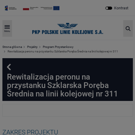
Kontrast
Sz
Menu
Strona główna
Projekty
Program Przystankowy
Rewitalizacja peronu na przystanku Szklarska Poręba Średnia na linii kolejowej nr 311
Powrót
Rewitalizacja peronu na
przystanku Szklarska Poręba
Średnia na linii kolejowej nr 311
ZAKRES PROJEKTU