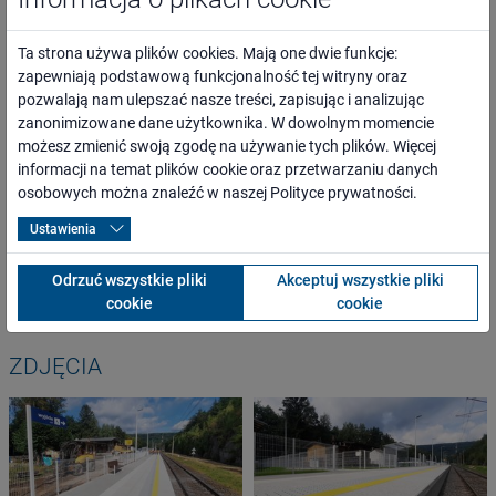
ogół społeczeństwa, mieszkańcy najbliższego otoczenia inwestycji
oraz całego regionu,
Ta strona używa plików cookies. Mają one dwie funkcje:
osoby o ograniczonej możliwości poruszania się,
zapewniają podstawową funkcjonalność tej witryny oraz
przewoźnicy oraz inni kontrahenci,
pozwalają nam ulepszać nasze treści, zapisując i analizując
media lokalne, regionalne, branżowe i ogólnopolskie,
zanonimizowane dane użytkownika. W dowolnym momencie
administracja rządowa i samorządowa,
możesz zmienić swoją zgodę na używanie tych plików. Więcej
organizacje pozarządowe.
informacji na temat plików cookie oraz przetwarzaniu danych
osobowych można znaleźć w naszej
Polityce prywatności
.
WARTOŚĆ PROJEKTU
Ustawienia
1 562 270,00 PLN
Odrzuć wszystkie pliki
Akceptuj wszystkie pliki
cookie
cookie
ZDJĘCIA