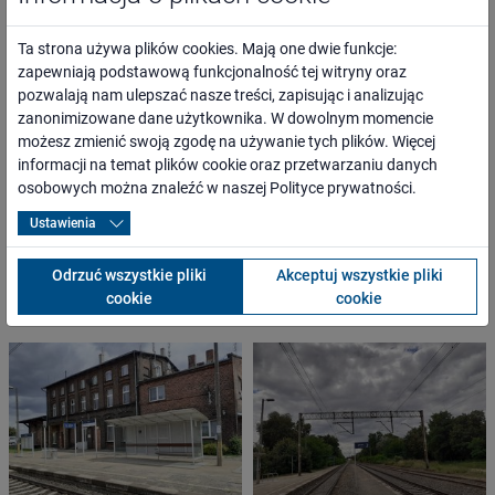
osoby o ograniczonej możliwości poruszania się,
przewoźnicy oraz inni kontrahenci,
Ta strona używa plików cookies. Mają one dwie funkcje:
media lokalne, regionalne, branżowe i ogólnopolskie,
zapewniają podstawową funkcjonalność tej witryny oraz
administracja rządowa i samorządowa,
pozwalają nam ulepszać nasze treści, zapisując i analizując
organizacje pozarządowe.
zanonimizowane dane użytkownika. W dowolnym momencie
możesz zmienić swoją zgodę na używanie tych plików. Więcej
informacji na temat plików cookie oraz przetwarzaniu danych
WARTOŚĆ PROJEKTU
osobowych można znaleźć w naszej
Polityce prywatności
.
5 636 958,93 PLN
Ustawienia
Odrzuć wszystkie pliki
Akceptuj wszystkie pliki
cookie
cookie
ZDJĘCIA