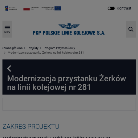
Kontrast
Sz
Menu
Strona główna
Projekty
Program Przystankowy
Modernizacja przystanku Żerków na linii kolejowej nr 281
Powrót
Modernizacja przystanku Żerków
na linii kolejowej nr 281
ZAKRES PROJEKTU