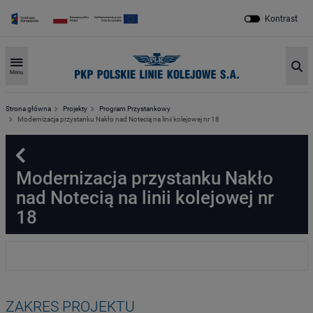
Kontrast
Sz
Menu
Strona główna
Projekty
Program Przystankowy
Modernizacja przystanku Nakło nad Notecią na linii kolejowej nr 18
Powrót
Modernizacja przystanku Nakło
nad Notecią na linii kolejowej nr
18
ZAKRES PROJEKTU