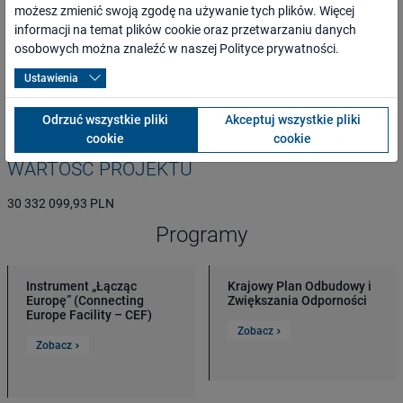
ogół społeczeństwa, mieszkańcy najbliższego otoczenia inwestycji
możesz zmienić swoją zgodę na używanie tych plików. Więcej
oraz całego regionu,
informacji na temat plików cookie oraz przetwarzaniu danych
osoby o ograniczonej możliwości poruszania się,
osobowych można znaleźć w naszej
Polityce prywatności
.
przewoźnicy oraz inni kontrahenci,
media lokalne, regionalne, branżowe i ogólnopolskie,
Ustawienia
administracja rządowa i samorządowa,
organizacje pozarządowe.
Odrzuć wszystkie pliki
Akceptuj wszystkie pliki
cookie
cookie
WARTOŚĆ PROJEKTU
30 332 099,93 PLN
Programy
Instrument „Łącząc
Krajowy Plan Odbudowy i
Europę” (Connecting
Zwiększania Odporności
Europe Facility – CEF)
Zobacz
Zobacz