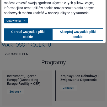
ogół społeczeństwa, mieszkańcy najbliższego otoczenia inwestycji
możesz zmienić swoją zgodę na używanie tych plików. Więcej
oraz całego regionu,
informacji na temat plików cookie oraz przetwarzaniu danych
osoby o ograniczonej możliwości poruszania się,
osobowych można znaleźć w naszej
Polityce prywatności
.
przewoźnicy oraz inni kontrahenci,
media lokalne, regionalne, branżowe i ogólnopolskie,
Ustawienia
administracja rządowa i samorządowa,
organizacje pozarządowe.
Odrzuć wszystkie pliki
Akceptuj wszystkie pliki
cookie
cookie
WARTOŚĆ PROJEKTU
1 793 998,00 PLN
Programy
Instrument „Łącząc
Krajowy Plan Odbudowy i
Europę” (Connecting
Zwiększania Odporności
Europe Facility – CEF)
Zobacz
Zobacz