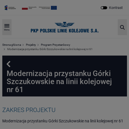
Kontrast
Sz
Menu
Strona główna
Projekty
Program Przystankowy
Modernizacja przystanku Górki Szczukowskie na linii kolejowej nr 61
Powrót
Modernizacja przystanku Górki
Szczukowskie na linii kolejowej
nr 61
ZAKRES PROJEKTU
Modernizacja przystanku Górki Szczukowskie na linii kolejowej nr 61