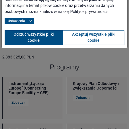
osoby o ograniczonej możliwości poruszania się,
informacji na temat plików cookie oraz przetwarzaniu danych
przewoźnicy oraz inni kontrahenci,
osobowych można znaleźć w naszej
Polityce prywatności
.
media lokalne, regionalne, branżowe i ogólnopolskie,
Ustawienia
administracja rządowa i samorządowa,
organizacje pozarządowe.
Odrzuć wszystkie pliki
Akceptuj wszystkie pliki
cookie
cookie
WARTOŚĆ PROJEKTU
2 883 325,00 PLN
Programy
Instrument „Łącząc
Krajowy Plan Odbudowy i
Europę” (Connecting
Zwiększania Odporności
Europe Facility – CEF)
Zobacz
Zobacz