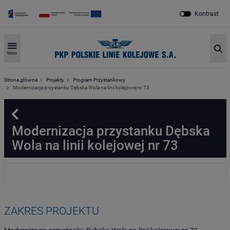
Kontrast
Sz
Menu
Strona główna
Projekty
Program Przystankowy
Modernizacja przystanku Dębska Wola na linii kolejowej nr 73
Powrót
Modernizacja przystanku Dębska
Wola na linii kolejowej nr 73
ZAKRES PROJEKTU