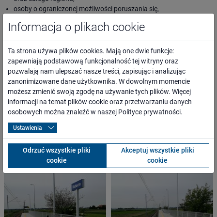
osoby o ograniczonej możliwości poruszania się,
przewoźnicy oraz inni kontrahenci,
Informacja o plikach cookie
media lokalne, regionalne, branżowe i ogólnopolskie,
administracja rządowa i samorządowa,
organizacje pozarządowe.
Ta strona używa plików cookies. Mają one dwie funkcje:
zapewniają podstawową funkcjonalność tej witryny oraz
pozwalają nam ulepszać nasze treści, zapisując i analizując
WARTOŚĆ PROJEKTU
zanonimizowane dane użytkownika. W dowolnym momencie
możesz zmienić swoją zgodę na używanie tych plików. Więcej
2 355 258,40 PLN
informacji na temat plików cookie oraz przetwarzaniu danych
osobowych można znaleźć w naszej
Polityce prywatności
.
Ustawienia
ZDJĘCIA
Odrzuć wszystkie pliki
Akceptuj wszystkie pliki
cookie
cookie