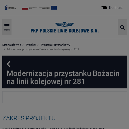
Kontrast
Sz
Menu
Strona główna
Projekty
Program Przystankowy
Modernizacja przystanku Bożacin na linii kolejowej nr 281
Powrót
Modernizacja przystanku Bożacin
na linii kolejowej nr 281
ZAKRES PROJEKTU