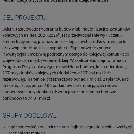
Modernizacja przystanku Bożacin na linii kolejowej nr 281
CEL PROJEKTU
Celem „Rządowego Programu budowy lub modernizacji przystanków
kolejowych na lata 2021-2026” jest przeciwdziałanie wykluczeniu
komunikacyjnemu, promowanie ekologicznych środków transportu
oraz wspieranie polskiej gospodarki. Zaplanowane zadania
inwestycyjne umożliwią podróżnym dostęp do kolejowej komunikacji
wojewódzkiej i międzywojewódzkiej. W skali całego kraju w ramach
Programu Przystankowego przewidziano budowę lub modernizację
207 przystanków kolejowych (dodatkowe 107 jest na liście
rezerwowej). Na ten cel przeznaczono ponad 1 mld zł. Zaplanowano
także realizację ponad 100 parkingów przy istniejących i nowo
budowanych przystankach. Kwota przeznaczona na budowę
parkingów to 74,31 mln zł.
GRUPY DOCELOWE
ogół społeczeństwa, mieszkańcy najbliższego otoczenia inwestycji
oraz całego regionu,