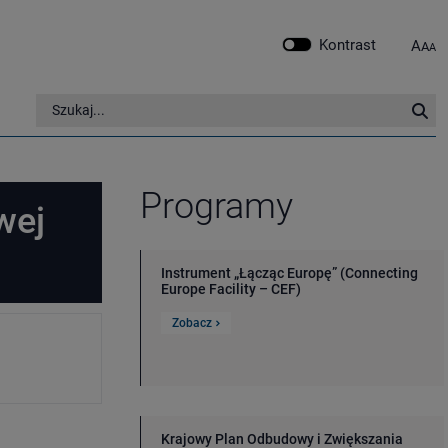
Kontrast
A
A
A
Szukaj w serwisie
Szu
Programy
wej
Instrument „Łącząc Europę” (Connecting
Europe Facility – CEF)
Zobacz
Krajowy Plan Odbudowy i Zwiększania