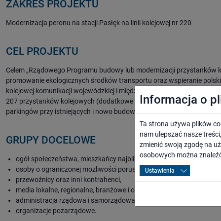
ZAKRES PROJEKTU
Modernizacja peronu na stacji Pasłęk na linii kolejowej nr 220
CEL PROJEKTU
Celem „Rządowego Programu budowy lub modernizacji przystanków kol
promowanie ekologicznych środków transportu oraz wspieranie polsk
kolejowej komunikacji wojewódzkiej i międzywojewódzkiej. W skali c
Informacja o p
207 przystanków kolejowych (dodatkowe 107 jest na liście rezerwowej
parkingów przy istniejących i nowo budowanych przystankach. Kwota
Ta strona używa plików co
nam ulepszać nasze treśc
GRUPY DOCELOWE
zmienić swoją zgodę na uż
osobowych można znaleźć
ogół społeczeństwa, mieszkańcy najbliższego otoczenia inwestycji 
osoby o ograniczonej możliwości poruszania się,
Ustawienia
przewoźnicy oraz inni kontrahenci,
media lokalne, regionalne, branżowe i ogólnopolskie,
administracja rządowa i samorządowa,
organizacje pozarządowe.