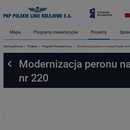
Mapa
Programy inwestycyjne
Projekty
Spra
Strona główna
Projekty
Program Przystankowy
Modernizacja peronu na stacji Pasłęk na li
Modernizacja peronu na s
Powrót
nr 220