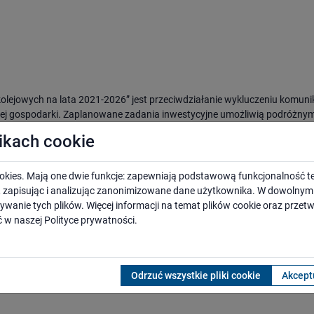
ejowych na lata 2021-2026” jest przeciwdziałanie wykluczeniu komun
iej gospodarki. Zaplanowane zadania inwestycyjne umożliwią podróżny
ałego kraju w ramach Programu Przystankowego przewidziano budowę lu
likach cookie
). Na ten cel przeznaczono ponad 1 mld zł. Zaplanowano także realizac
 przeznaczona na budowę parkingów to 74,31 mln zł.
okies. Mają one dwie funkcje: zapewniają podstawową funkcjonalność te
i, zapisując i analizując zanonimizowane dane użytkownika. W dowoln
ywanie tych plików. Więcej informacji na temat plików cookie oraz prze
 w naszej
Polityce prywatności
.
oraz całego regionu,
Odrzuć wszystkie pliki cookie
Akceptu