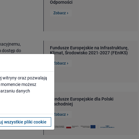
Odporności
Zobacz
ikacyjnemu,
Fundusze Europejskie na Infrastrukturę,
m dostęp do
Klimat, Środowisko 2021-2027 (FEnIKS)
b modernizację
ję ponad 100
Zobacz
j witryny oraz pozwalają
ym momencie możesz
twarzaniu danych
Fundusze Europejskie dla Polski
Wschodniej
Zobacz
j wszystkie pliki cookie