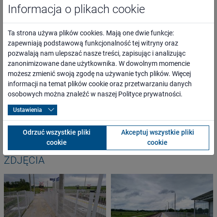
Informacja o plikach cookie
ogół społeczeństwa, mieszkańcy najbliższego otoczenia inwestycji
oraz całego regionu,
osoby o ograniczonej możliwości poruszania się,
Ta strona używa plików cookies. Mają one dwie funkcje:
przewoźnicy oraz inni kontrahenci,
zapewniają podstawową funkcjonalność tej witryny oraz
media lokalne, regionalne, branżowe i ogólnopolskie,
pozwalają nam ulepszać nasze treści, zapisując i analizując
administracja rządowa i samorządowa,
zanonimizowane dane użytkownika. W dowolnym momencie
organizacje pozarządowe.
możesz zmienić swoją zgodę na używanie tych plików. Więcej
informacji na temat plików cookie oraz przetwarzaniu danych
osobowych można znaleźć w naszej
Polityce prywatności
.
WARTOŚĆ PROJEKTU
Ustawienia
2 681 710,40 PLN
Odrzuć wszystkie pliki
Akceptuj wszystkie pliki
cookie
cookie
ZDJĘCIA