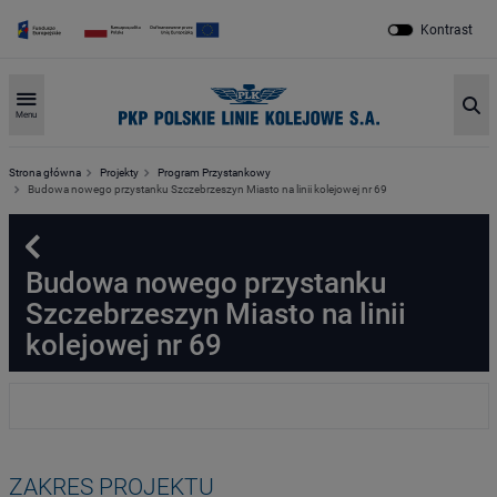
Kontrast
Sz
Menu
Strona główna
Projekty
Program Przystankowy
Budowa nowego przystanku Szczebrzeszyn Miasto na linii kolejowej nr 69
Powrót
Budowa nowego przystanku
Szczebrzeszyn Miasto na linii
kolejowej nr 69
ZAKRES PROJEKTU