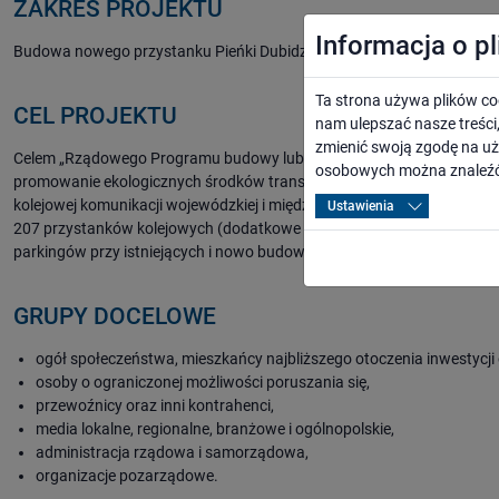
ZAKRES PROJEKTU
Informacja o p
Budowa nowego przystanku Pieńki Dubidzkie na linii kolejowej nr 146
Ta strona używa plików co
CEL PROJEKTU
nam ulepszać nasze treśc
zmienić swoją zgodę na uż
Celem „Rządowego Programu budowy lub modernizacji przystanków kol
osobowych można znaleźć
promowanie ekologicznych środków transportu oraz wspieranie polsk
kolejowej komunikacji wojewódzkiej i międzywojewódzkiej. W skali c
Ustawienia
207 przystanków kolejowych (dodatkowe 107 jest na liście rezerwowej
parkingów przy istniejących i nowo budowanych przystankach. Kwota
GRUPY DOCELOWE
ogół społeczeństwa, mieszkańcy najbliższego otoczenia inwestycji 
osoby o ograniczonej możliwości poruszania się,
przewoźnicy oraz inni kontrahenci,
media lokalne, regionalne, branżowe i ogólnopolskie,
administracja rządowa i samorządowa,
organizacje pozarządowe.