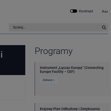
Kontrast
A
A
A
Szukaj w serwisie
Szu
Programy
i
Instrument „Łącząc Europę” (Connecting
Europe Facility – CEF)
Zobacz
Krajowy Plan Odbudowy i Zwiększania