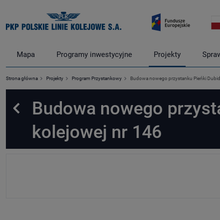
Mapa
Programy inwestycyjne
Projekty
Spra
Strona główna
Projekty
Program Przystankowy
Budowa nowego przystanku Pieńki Dubidzki
Budowa nowego przystan
Powrót
kolejowej nr 146