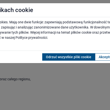
likach cookie
okies. Mają one dwie funkcje: zapewniają podstawową funkcjonalność te
i, zapisując i analizując zanonimizowane dane użytkownika. W dowoln
ywanie tych plików. Więcej informacji na temat plików cookie oraz prze
ejowych na lata 2021-2026” jest przeciwdziałanie wykluczeniu komun
 w naszej
Polityce prywatności
.
iej gospodarki. Zaplanowane zadania inwestycyjne umożliwią podróżny
ałego kraju w ramach Programu Przystankowego przewidziano budowę lu
). Na ten cel przeznaczono ponad 1 mld zł. Zaplanowano także realizac
 przeznaczona na budowę parkingów to 74,31 mln zł.
Odrzuć wszystkie pliki cookie
Akceptu
oraz całego regionu,