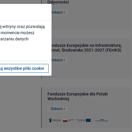
Odporności
Zobacz
j witryny oraz pozwalają
ym momencie możesz
twarzaniu danych
ikacyjnemu,
Fundusze Europejskie na Infrastrukturę,
m dostęp do
Klimat, Środowisko 2021-2027 (FEnIKS)
b modernizację
ję ponad 100
Zobacz
j wszystkie pliki cookie
Fundusze Europejskie dla Polski
Wschodniej
Zobacz