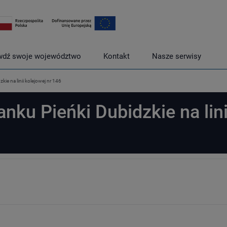
wdź swoje województwo
Kontakt
Nasze serwisy
e na linii kolejowej nr 146
ku Pieńki Dubidzkie na lini