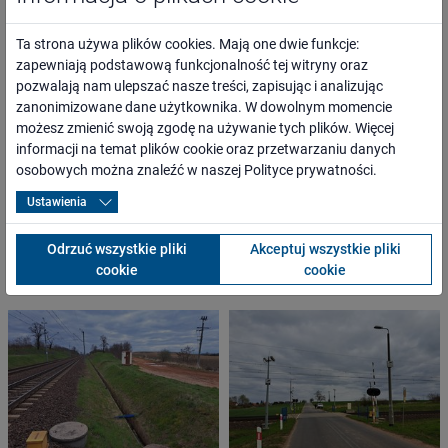
osoby o ograniczonej możliwości poruszania się,
przewoźnicy oraz inni kontrahenci,
Ta strona używa plików cookies. Mają one dwie funkcje:
media lokalne, regionalne, branżowe i ogólnopolskie,
zapewniają podstawową funkcjonalność tej witryny oraz
administracja rządowa i samorządowa,
pozwalają nam ulepszać nasze treści, zapisując i analizując
organizacje pozarządowe.
zanonimizowane dane użytkownika. W dowolnym momencie
możesz zmienić swoją zgodę na używanie tych plików. Więcej
informacji na temat plików cookie oraz przetwarzaniu danych
WARTOŚĆ PROJEKTU
osobowych można znaleźć w naszej
Polityce prywatności
.
6 420 000,00 PLN
Ustawienia
Odrzuć wszystkie pliki
Akceptuj wszystkie pliki
cookie
cookie
ZDJĘCIA