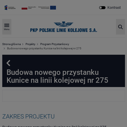
Kontrast
Sz
Menu
Strona główna
Projekty
Program Przystankowy
Budowa nowego przystanku Kunice na linii kolejowej nr 275
Powrót
Budowa nowego przystanku
Kunice na linii kolejowej nr 275
ZAKRES PROJEKTU