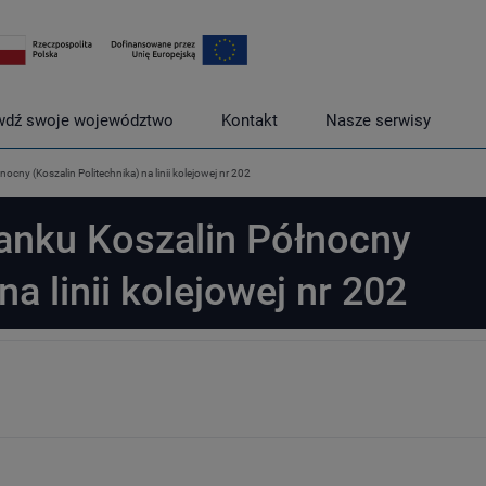
wdź swoje województwo
Kontakt
Nasze serwisy
ny (Koszalin Politechnika) na linii kolejowej nr 202
nku Koszalin Północny
na linii kolejowej nr 202