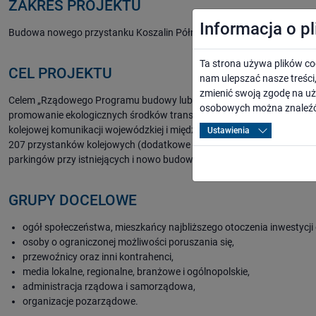
ZAKRES PROJEKTU
Informacja o p
Budowa nowego przystanku Koszalin Północny (Koszalin Politechnika) n
Ta strona używa plików co
CEL PROJEKTU
nam ulepszać nasze treśc
zmienić swoją zgodę na uż
Celem „Rządowego Programu budowy lub modernizacji przystanków kol
osobowych można znaleźć
promowanie ekologicznych środków transportu oraz wspieranie polsk
kolejowej komunikacji wojewódzkiej i międzywojewódzkiej. W skali c
Ustawienia
207 przystanków kolejowych (dodatkowe 107 jest na liście rezerwowej
parkingów przy istniejących i nowo budowanych przystankach. Kwota
GRUPY DOCELOWE
ogół społeczeństwa, mieszkańcy najbliższego otoczenia inwestycji 
osoby o ograniczonej możliwości poruszania się,
przewoźnicy oraz inni kontrahenci,
media lokalne, regionalne, branżowe i ogólnopolskie,
administracja rządowa i samorządowa,
organizacje pozarządowe.