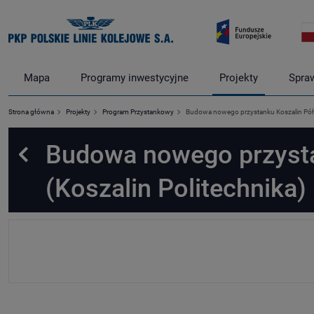
Mapa
Programy inwestycyjne
Projekty
Spra
Strona główna
Projekty
Program Przystankowy
Budowa nowego przystanku Koszalin Północ
Budowa nowego przysta
Powrót
(Koszalin Politechnika) 