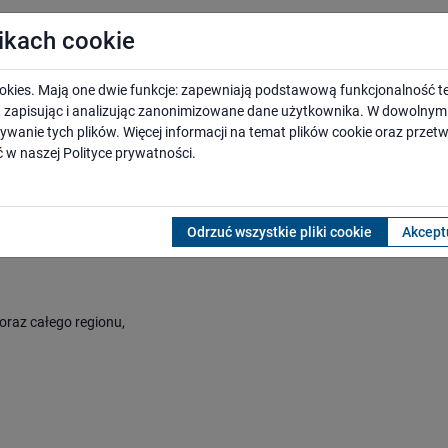
likach cookie
a linii kolejowej nr 202
okies. Mają one dwie funkcje: zapewniają podstawową funkcjonalność te
i, zapisując i analizując zanonimizowane dane użytkownika. W dowoln
ywanie tych plików. Więcej informacji na temat plików cookie oraz prze
ejowych na lata 2021-2026” jest przeciwdziałanie wykluczeniu komun
 w naszej
Polityce prywatności
.
iej gospodarki. Zaplanowane zadania inwestycyjne umożliwią podróżny
ałego kraju w ramach Programu Przystankowego przewidziano budowę lu
). Na ten cel przeznaczono ponad 1 mld zł. Zaplanowano także realizac
 przeznaczona na budowę parkingów to 74,31 mln zł.
Odrzuć wszystkie pliki cookie
Akceptu
oraz całego regionu,