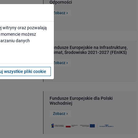
Odporności
Zobacz
j witryny oraz pozwalają
ym momencie możesz
twarzaniu danych
ikacyjnemu,
Fundusze Europejskie na Infrastrukturę,
m dostęp do
Klimat, Środowisko 2021-2027 (FEnIKS)
b modernizację
ję ponad 100
Zobacz
j wszystkie pliki cookie
Fundusze Europejskie dla Polski
Wschodniej
Zobacz