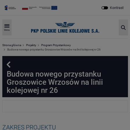
Kontrast
Sz
Menu
Strona główna
Projekty
Program Przystankowy
Budowa nowego przystanku Groszowice Wrzosów na linii kolejowej nr 26
Powrót
Budowa nowego przystanku
Groszowice Wrzosów na linii
kolejowej nr 26
ZAKRES PROJEKTU