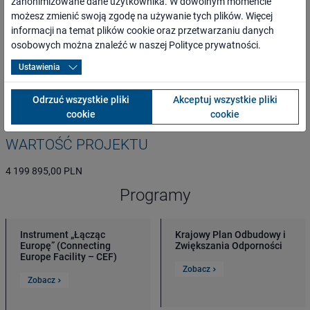
zanonimizowane dane użytkownika. W dowolnym momencie
możesz zmienić swoją zgodę na używanie tych plików. Więcej
ogół społeczeństwa, mieszkańcy najbliższego otoczenia inwestycji
informacji na temat plików cookie oraz przetwarzaniu danych
oraz całego regionu,
osobowych można znaleźć w naszej
Polityce prywatności
.
osoby o ograniczonej możliwości poruszania się,
przewoźnicy oraz inni kontrahenci,
Ustawienia
media lokalne, regionalne, branżowe i ogólnopolskie,
administracja rządowa i samorządowa,
Odrzuć wszystkie pliki
Akceptuj wszystkie pliki
organizacje pozarządowe.
cookie
cookie
WARTOŚĆ PROJEKTU
4 199 895,00 PLN
Programy
Instrument „Łącząc
Krajowy Plan Odbudowy i
Europę” (Connecting
Zwiększania Odporności
Europe Facility – CEF)
Zobacz
Zobacz