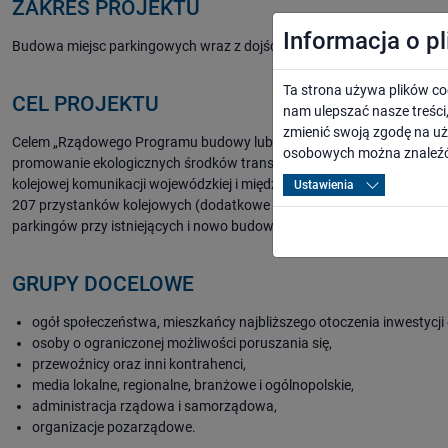
ZAKRES PROJEKTU
Informacja o p
Budowa miejsc parkingowych wraz z dojściami przy stacji Gryfice na lin
Ta strona używa plików co
CEL PROJEKTU
nam ulepszać nasze treśc
zmienić swoją zgodę na uż
Celem „Rządowego Programu budowy lub modernizacji przystanków kol
osobowych można znaleźć
promowanie ekologicznych środków transportu oraz wspieranie polsk
kolejowej komunikacji wojewódzkiej i międzywojewódzkiej. W skali c
Ustawienia
207 przystanków kolejowych (dodatkowe 107 jest na liście rezerwowej
parkingów przy istniejących i nowo budowanych przystankach. Kwota
GRUPY DOCELOWE
ogół społeczeństwa, mieszkańcy najbliższego otoczenia inwestycji 
osoby o ograniczonej możliwości poruszania się,
przewoźnicy oraz inni kontrahenci,
media lokalne, regionalne, branżowe i ogólnopolskie,
administracja rządowa i samorządowa,
organizacje pozarządowe.