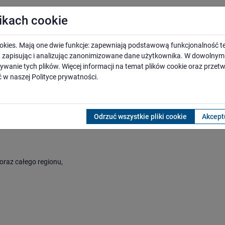
likach cookie
ii kolejowej nr 402
okies. Mają one dwie funkcje: zapewniają podstawową funkcjonalność te
i, zapisując i analizując zanonimizowane dane użytkownika. W dowoln
ywanie tych plików. Więcej informacji na temat plików cookie oraz prze
ejowych na lata 2021-2026” jest przeciwdziałanie wykluczeniu komun
 w naszej
Polityce prywatności
.
iej gospodarki. Zaplanowane zadania inwestycyjne umożliwią podróżny
ałego kraju w ramach Programu Przystankowego przewidziano budowę lu
). Na ten cel przeznaczono ponad 1 mld zł. Zaplanowano także realizac
 przeznaczona na budowę parkingów to 74,31 mln zł.
Odrzuć wszystkie pliki cookie
Akceptu
oraz całego regionu,