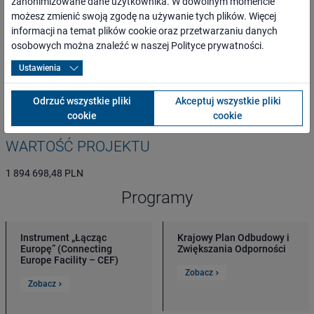
zanonimizowane dane użytkownika. W dowolnym momencie
możesz zmienić swoją zgodę na używanie tych plików. Więcej
ogół społeczeństwa, mieszkańcy najbliższego otoczenia inwestycji
informacji na temat plików cookie oraz przetwarzaniu danych
oraz całego regionu,
osobowych można znaleźć w naszej
Polityce prywatności
.
osoby o ograniczonej możliwości poruszania się,
przewoźnicy oraz inni kontrahenci,
Ustawienia
media lokalne, regionalne, branżowe i ogólnopolskie,
administracja rządowa i samorządowa,
Odrzuć wszystkie pliki
Akceptuj wszystkie pliki
organizacje pozarządowe.
cookie
cookie
WARTOŚĆ PROJEKTU
1 894 698,48 PLN
Programy
Instrument „Łącząc
Krajowy Plan Odbudowy i
Europę” (Connecting
Zwiększania Odporności
Europe Facility – CEF)
Zobacz
Zobacz