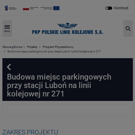
Kontrast
Sz
Menu
Strona główna
Projekty
Program Przystankowy
Budowa miejsc parkingowych przy stacji Luboń na linii kolejowej nr 271
Powrót
Budowa miejsc parkingowych
przy stacji Luboń na linii
kolejowej nr 271
ZAKRES PROJEKTU