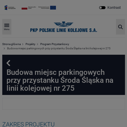
Kontrast
Sz
Menu
Strona główna
Projekty
Program Przystankowy
Budowa miejsc parkingowych przy przystanku Środa Śląska na linii kolejowej nr 275
Powrót
Budowa miejsc parkingowych
przy przystanku Środa Śląska na
linii kolejowej nr 275
ZAKRES PROJEKTU