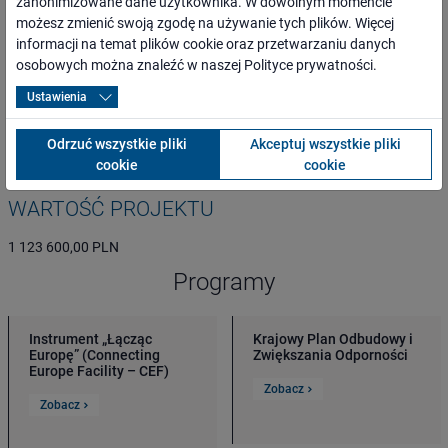
zanonimizowane dane użytkownika. W dowolnym momencie
możesz zmienić swoją zgodę na używanie tych plików. Więcej
ogół społeczeństwa, mieszkańcy najbliższego otoczenia inwestycji
informacji na temat plików cookie oraz przetwarzaniu danych
oraz całego regionu,
osobowych można znaleźć w naszej
Polityce prywatności
.
osoby o ograniczonej możliwości poruszania się,
przewoźnicy oraz inni kontrahenci,
Ustawienia
media lokalne, regionalne, branżowe i ogólnopolskie,
administracja rządowa i samorządowa,
Odrzuć wszystkie pliki
Akceptuj wszystkie pliki
organizacje pozarządowe.
cookie
cookie
WARTOŚĆ PROJEKTU
1 123 600,00 PLN
Programy
Instrument „Łącząc
Krajowy Plan Odbudowy i
Europę” (Connecting
Zwiększania Odporności
Europe Facility – CEF)
Zobacz
Zobacz