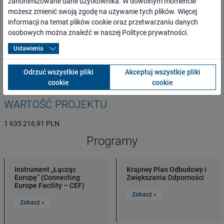
zanonimizowane dane użytkownika. W dowolnym momencie
możesz zmienić swoją zgodę na używanie tych plików. Więcej
ogół społeczeństwa, mieszkańcy najbliższego otoczenia inwestycji
informacji na temat plików cookie oraz przetwarzaniu danych
oraz całego regionu,
osobowych można znaleźć w naszej
Polityce prywatności
.
osoby o ograniczonej możliwości poruszania się,
przewoźnicy oraz inni kontrahenci,
Ustawienia
media lokalne, regionalne, branżowe i ogólnopolskie,
administracja rządowa i samorządowa,
Odrzuć wszystkie pliki
Akceptuj wszystkie pliki
organizacje pozarządowe.
cookie
cookie
WARTOŚĆ PROJEKTU
1 635 216,91 PLN
Programy
Instrument „Łącząc
Krajowy Plan Odbudowy i
Europę” (Connecting
Zwiększania Odporności
Europe Facility – CEF)
Zobacz
Zobacz