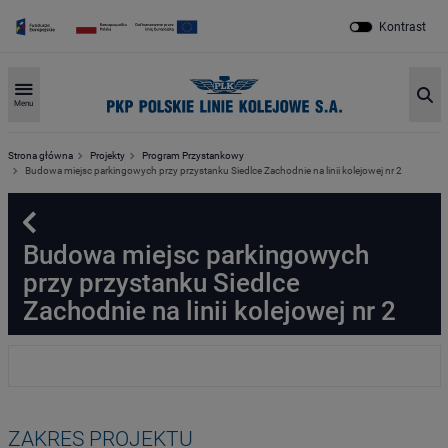
Kontrast
Sz
Menu
Strona główna
Projekty
Program Przystankowy
Budowa miejsc parkingowych przy przystanku Siedlce Zachodnie na linii kolejowej nr 2
Powrót
Budowa miejsc parkingowych
przy przystanku Siedlce
Zachodnie na linii kolejowej nr 2
ZAKRES PROJEKTU