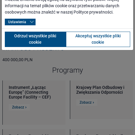
osoby o ograniczonej możliwości poruszania się,
informacji na temat plików cookie oraz przetwarzaniu danych
przewoźnicy oraz inni kontrahenci,
osobowych można znaleźć w naszej
Polityce prywatności
.
media lokalne, regionalne, branżowe i ogólnopolskie,
Ustawienia
administracja rządowa i samorządowa,
organizacje pozarządowe.
Odrzuć wszystkie pliki
Akceptuj wszystkie pliki
cookie
cookie
WARTOŚĆ PROJEKTU
400 000,00 PLN
Programy
Instrument „Łącząc
Krajowy Plan Odbudowy i
Europę” (Connecting
Zwiększania Odporności
Europe Facility – CEF)
Zobacz
Zobacz