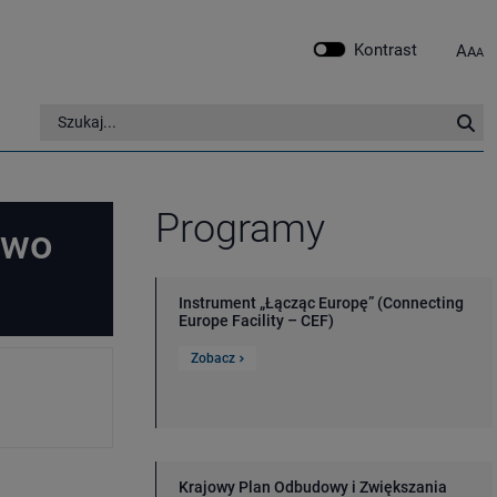
Kontrast
A
A
A
Szukaj w serwisie
Szu
Programy
owo
Instrument „Łącząc Europę” (Connecting
Europe Facility – CEF)
Zobacz
Krajowy Plan Odbudowy i Zwiększania