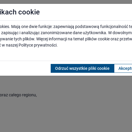
likach cookie
j nr 27
okies. Mają one dwie funkcje: zapewniają podstawową funkcjonalność te
i, zapisując i analizując zanonimizowane dane użytkownika. W dowoln
ywanie tych plików. Więcej informacji na temat plików cookie oraz prze
ejowych na lata 2021-2026” jest przeciwdziałanie wykluczeniu komun
 w naszej
Polityce prywatności
.
iej gospodarki. Zaplanowane zadania inwestycyjne umożliwią podróżny
ałego kraju w ramach Programu Przystankowego przewidziano budowę lu
). Na ten cel przeznaczono ponad 1 mld zł. Zaplanowano także realizac
 przeznaczona na budowę parkingów to 74,31 mln zł.
Odrzuć wszystkie pliki cookie
Akceptu
oraz całego regionu,