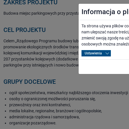
ZAKRES PROJEKTU
Informacja o p
Budowa miejsc parkingowych przy przystanku Obrowo na linii kolejowe
Ta strona używa plików co
CEL PROJEKTU
nam ulepszać nasze treśc
zmienić swoją zgodę na uż
Celem „Rządowego Programu budowy lub modernizacji przystanków kol
osobowych można znaleźć
promowanie ekologicznych środków transportu oraz wspieranie polsk
kolejowej komunikacji wojewódzkiej i międzywojewódzkiej. W skali c
Ustawienia
207 przystanków kolejowych (dodatkowe 107 jest na liście rezerwowej
parkingów przy istniejących i nowo budowanych przystankach. Kwota
GRUPY DOCELOWE
ogół społeczeństwa, mieszkańcy najbliższego otoczenia inwestycji 
osoby o ograniczonej możliwości poruszania się,
przewoźnicy oraz inni kontrahenci,
media lokalne, regionalne, branżowe i ogólnopolskie,
administracja rządowa i samorządowa,
organizacje pozarządowe.