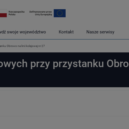
wdź swoje województwo
Kontakt
Nasze serwisy
nku Obrowo na linii kolejowej nr 27
owych przy przystanku Obr