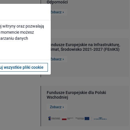
Odporności
Zobacz
j witryny oraz pozwalają
ym momencie możesz
twarzaniu danych
ikacyjnemu,
Fundusze Europejskie na Infrastrukturę,
m dostęp do
Klimat, Środowisko 2021-2027 (FEnIKS)
b modernizację
ję ponad 100
Zobacz
j wszystkie pliki cookie
Fundusze Europejskie dla Polski
Wschodniej
Zobacz