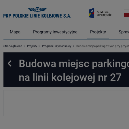
Mapa
Programy inwestycyjne
Projekty
Spra
Strona główna
Projekty
Program Przystankowy
Budowa miejsc parkingowych przy przysta
Budowa miejsc parking
Powrót
na linii kolejowej nr 27