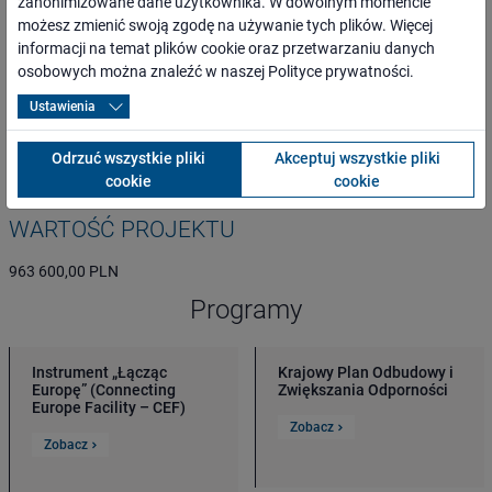
zanonimizowane dane użytkownika. W dowolnym momencie
możesz zmienić swoją zgodę na używanie tych plików. Więcej
ogół społeczeństwa, mieszkańcy najbliższego otoczenia inwestycji
informacji na temat plików cookie oraz przetwarzaniu danych
oraz całego regionu,
osobowych można znaleźć w naszej
Polityce prywatności
.
osoby o ograniczonej możliwości poruszania się,
przewoźnicy oraz inni kontrahenci,
Ustawienia
media lokalne, regionalne, branżowe i ogólnopolskie,
administracja rządowa i samorządowa,
Odrzuć wszystkie pliki
Akceptuj wszystkie pliki
organizacje pozarządowe.
cookie
cookie
WARTOŚĆ PROJEKTU
963 600,00 PLN
Programy
Instrument „Łącząc
Krajowy Plan Odbudowy i
Europę” (Connecting
Zwiększania Odporności
Europe Facility – CEF)
Zobacz
Zobacz