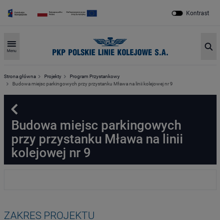
Kontrast
Sz
Menu
Strona główna
Projekty
Program Przystankowy
Budowa miejsc parkingowych przy przystanku Mława na linii kolejowej nr 9
Powrót
Budowa miejsc parkingowych
przy przystanku Mława na linii
kolejowej nr 9
ZAKRES PROJEKTU