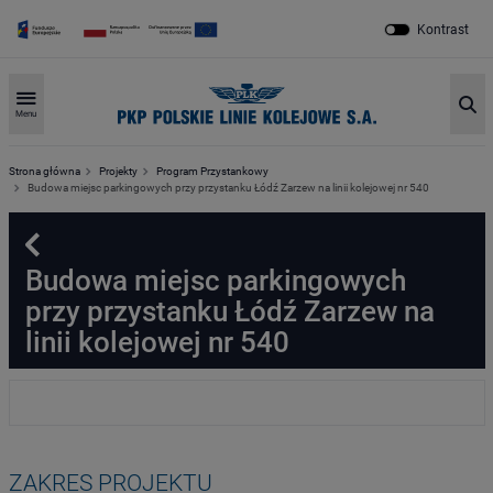
Kontrast
Sz
Menu
Strona główna
Projekty
Program Przystankowy
Budowa miejsc parkingowych przy przystanku Łódź Zarzew na linii kolejowej nr 540
Powrót
Budowa miejsc parkingowych
przy przystanku Łódź Zarzew na
linii kolejowej nr 540
ZAKRES PROJEKTU