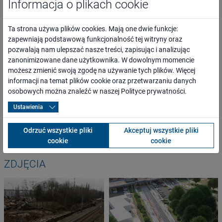
Informacja o plikach cookie
ogół społeczeństwa, mieszkańcy najbliższego otoczenia inwestycji
oraz całego regionu,
Ta strona używa plików cookies. Mają one dwie funkcje:
osoby o ograniczonej możliwości poruszania się,
zapewniają podstawową funkcjonalność tej witryny oraz
przewoźnicy oraz inni kontrahenci,
pozwalają nam ulepszać nasze treści, zapisując i analizując
media lokalne, regionalne, branżowe i ogólnopolskie,
zanonimizowane dane użytkownika. W dowolnym momencie
administracja rządowa i samorządowa,
możesz zmienić swoją zgodę na używanie tych plików. Więcej
organizacje pozarządowe.
informacji na temat plików cookie oraz przetwarzaniu danych
osobowych można znaleźć w naszej
Polityce prywatności
.
WARTOŚĆ PROJEKTU
Ustawienia
4 086 000,00 PLN
Odrzuć wszystkie pliki
Akceptuj wszystkie pliki
cookie
cookie
ZDJĘCIA