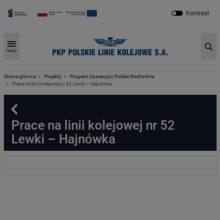
Kontrast
Sz
Menu
Strona główna
Projekty
Program Operacyjny Polska Wschodnia
Prace na linii kolejowej nr 52 Lewki – Hajnówka
Powrót
Prace na linii kolejowej nr 52
Lewki – Hajnówka