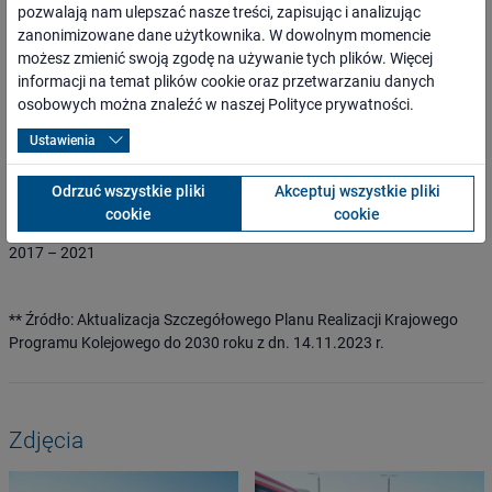
pozwalają nam ulepszać nasze treści, zapisując i analizując
96 044 618,46 PLN
zanonimizowane dane użytkownika. W dowolnym momencie
możesz zmienić swoją zgodę na używanie tych plików. Więcej
WARTOŚĆ DOFINANSOWANIA Z BUDŻETU
informacji na temat plików cookie oraz przetwarzaniu danych
PAŃSTWA **
osobowych można znaleźć w naszej
Polityce prywatności
.
Ustawienia
18 958 236,72 PLN
Odrzuć wszystkie pliki
Akceptuj wszystkie pliki
CZAS REALIZACJI PROJEKTU **
cookie
cookie
2017 – 2021
** Źródło: Aktualizacja Szczegółowego Planu Realizacji Krajowego
Programu Kolejowego do 2030 roku z dn. 14.11.2023 r.
Zdjęcia