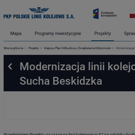
Mapa
Programy inwestycyjne
Projekty
Spra
Strona główna
Projekty
Krajowy Plan Odbudowy i Zwiększania Odporności
Modernizacja l
Modernizacja linii kole
Powrót
Sucha Beskidzka
Przedmiotem Projektu są prace na linii kolejowej nr 97 na odcinku S