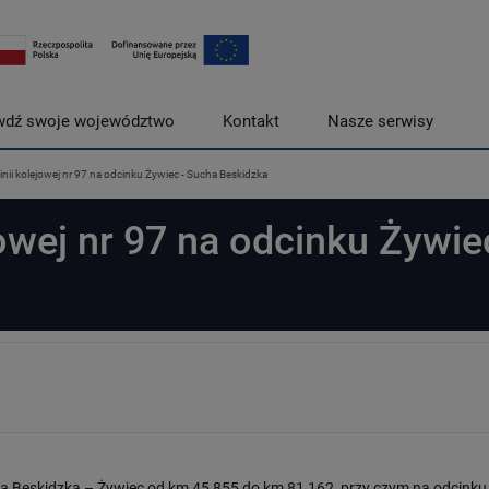
wdź swoje województwo
Kontakt
Nasze serwisy
inii kolejowej nr 97 na odcinku Żywiec - Sucha Beskidzka
jowej nr 97 na odcinku Żywie
ucha Beskidzka – Żywiec od km 45,855 do km 81,162, przy czym na odcink