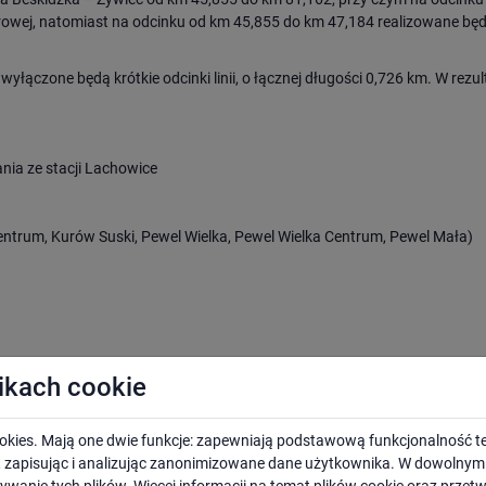
owej, natomiast na odcinku od km 45,855 do km 47,184 realizowane bę
wyłączone będą krótkie odcinki linii, o łącznej długości 0,726 km. W rezu
nia ze stacji Lachowice
trum, Kurów Suski, Pewel Wielka, Pewel Wielka Centrum, Pewel Mała)
likach cookie
 zadanie zostanie zrealizowane w trybie Projektuj i Buduj,
ór nad dokumentacją projektową oraz robotami określonymi w Zadaniu 1,
okies. Mają one dwie funkcje: zapewniają podstawową funkcjonalność te
y planowanej korekcie łuków wykraczających poza istniejące budowle zi
i, zapisując i analizując zanonimizowane dane użytkownika. W dowoln