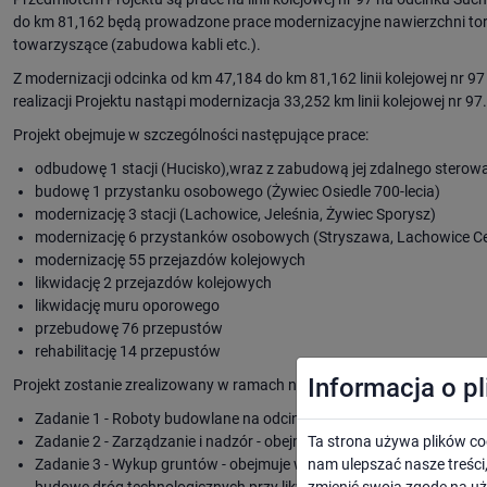
do km 81,162 będą prowadzone prace modernizacyjne nawierzchni tor
towarzyszące (zabudowa kabli etc.).
Z modernizacji odcinka od km 47,184 do km 81,162 linii kolejowej nr 97 
realizacji Projektu nastąpi modernizacja 33,252 km linii kolejowej nr 97.
Projekt obejmuje w szczególności następujące prace:
odbudowę 1 stacji (Hucisko),wraz z zabudową jej zdalnego sterowa
budowę 1 przystanku osobowego (Żywiec Osiedle 700-lecia)
modernizację 3 stacji (Lachowice, Jeleśnia, Żywiec Sporysz)
modernizację 6 przystanków osobowych (Stryszawa, Lachowice Cen
modernizację 55 przejazdów kolejowych
likwidację 2 przejazdów kolejowych
likwidację muru oporowego
przebudowę 76 przepustów
rehabilitację 14 przepustów
Informacja o p
Projekt zostanie zrealizowany w ramach następujących Zadań:
Zadanie 1 - Roboty budowlane na odcinku Żywiec - Sucha Beskidzka -
Zadanie 2 - Zarządzanie i nadzór - obejmujące zarządzanie i nadz
Ta strona używa plików co
Zadanie 3 - Wykup gruntów - obejmuje wykup gruntu konieczny prz
nam ulepszać nasze treśc