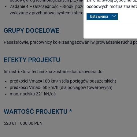
budowę dróg technologicznych przy likwidacji przejazdów.
zmienić swoją zgodę na uż
Zadanie 4 – Oszczędności - Środki pozostałe po rozstrzygnięciu 
osobowych można znaleźć
związane z przebudową systemu sterowania ruchem kolejowym, kt
Ustawienia
GRUPY DOCELOWE
Pasażerowie, pracownicy kolei zaangażowani w prowadzenie ruchu p
EFEKTY PROJEKTU
Infrastruktura techniczna zostanie dostosowana do:
prędkości Vmax=100 km/h (dla pociągów pasażerskich)
prędkości Vmax=60 km/h (dla pociągów towarowych)
max. nacisku 221 kN/oś
WARTOŚĆ PROJEKTU *
523 611 000,00 PLN