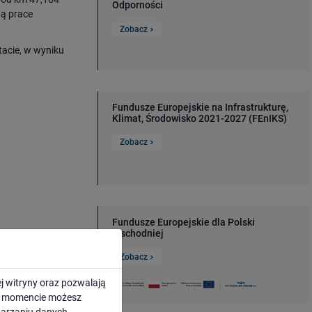
Odporności
dą prace
Zobacz
ltacie, w wyniku
Fundusze Europejskie na Infrastrukturę,
Klimat, Środowisko 2021-2027 (FEnIKS)
Zobacz
Fundusze Europejskie dla Polski
Wschodniej
Zobacz
j witryny oraz pozwalają
emne oraz pod
ym momencie możesz