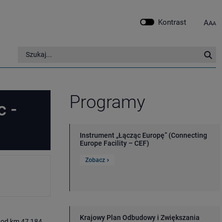
Kontrast
A
A
A
Szukaj w serwisie
Szu
Programy
c -
Instrument „Łącząc Europę” (Connecting
Europe Facility – CEF)
Zobacz
Krajowy Plan Odbudowy i Zwiększania
u od km 47,184