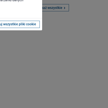
twarzaniu danych
 dodatkowe
Pokaż wszystkie
j wszystkie pliki cookie