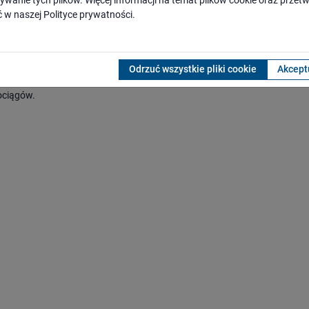
ywanie tych plików. Więcej informacji na temat plików cookie oraz prze
przetargu na roboty budowlane. Planowane do wykorzystania na zadanie
 w naszej
Polityce prywatności
.
óre jest planowane do wprowadzenia w kolejnym aneksie.
Odrzuć wszystkie pliki cookie
Akceptu
ociągów.