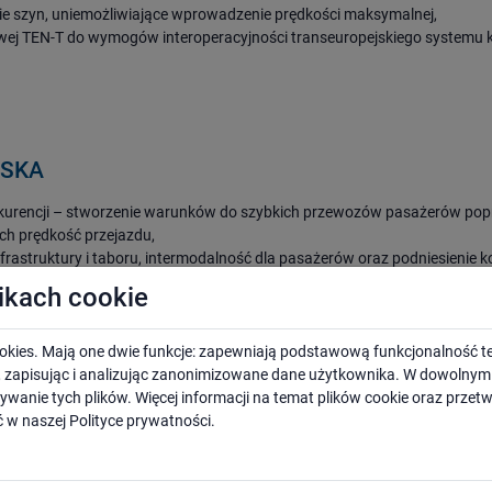
omie szyn, uniemożliwiające wprowadzenie prędkości maksymalnej,
zowej TEN-T do wymogów interoperacyjności transeuropejskiego systemu
ISKA
kurencji – stworzenie warunków do szybkich przewozów pasażerów pop
ych prędkość przejazdu,
nfrastruktury i taboru, intermodalność dla pasażerów oraz podniesienie 
likach cookie
ami jak i krajami Unii Europejskiej,
i wymianę handlową, poszerzy rynki zbytu oraz współpracę transgranicz
okies. Mają one dwie funkcje: zapewniają podstawową funkcjonalność te
wienie realizowania oferty przewozowej zarówno w ruchu pasażerskim ja
i, zapisując i analizując zanonimizowane dane użytkownika. W dowoln
ie przepustowości linii,
ywanie tych plików. Więcej informacji na temat plików cookie oraz prze
 w naszej
Polityce prywatności
.