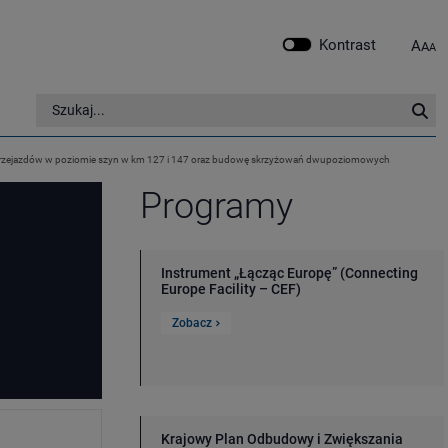
Kontrast
A
A
A
Szukaj w serwisie
Szu
ę przejazdów w poziomie szyn w km 127 i 147 oraz budowę skrzyżowań dwupoziomowych
Programy
Instrument „Łącząc Europę” (Connecting
Europe Facility – CEF)
Zobacz
Krajowy Plan Odbudowy i Zwiększania