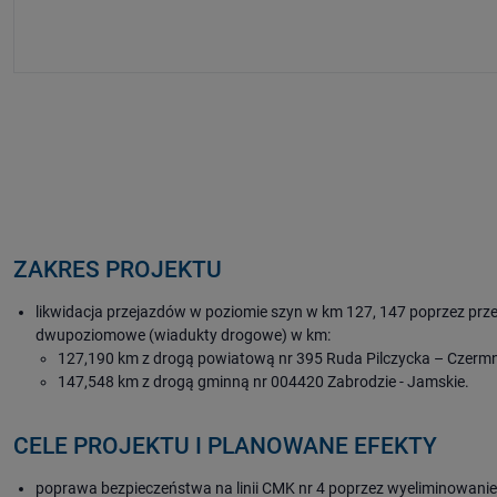
ZAKRES PROJEKTU
likwidacja przejazdów w poziomie szyn w km 127, 147 poprzez p
dwupoziomowe (wiadukty drogowe) w km:
127,190 km z drogą powiatową nr 395 Ruda Pilczycka – Czerm
147,548 km z drogą gminną nr 004420 Zabrodzie - Jamskie.
CELE PROJEKTU I PLANOWANE EFEKTY
poprawa bezpieczeństwa na linii CMK nr 4 poprzez wyeliminowanie