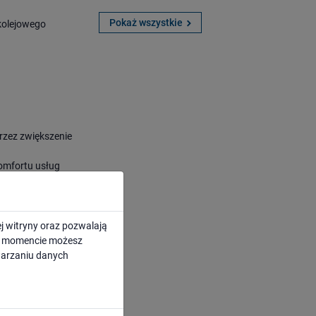
Pokaż wszystkie
 kolejowego
rzez zwiększenie
komfortu usług
ną w zakresie
j witryny oraz pozwalają
k i towarowym
ym momencie możesz
twarzaniu danych