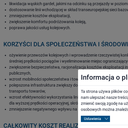
likwidacja wąskich gardeł, jakimi na odcinku są przejazdy w pozi
dostosowanie linii wchodzącej w skład transeuropejskiej sieci ba
zmniejszenie kosztów eksploatacji,
zwiększenie komfortu podróżowania koleją,
poprawa jakości usług kolejowych.
KORZYŚCI DLA SPOŁECZEŃSTWA I ŚRODOW
ożywienie przewozów kolejowych i wprowadzenie rzeczywistej kon
średniej prędkości pociągów i wyeliminowanie miejsc ograniczając
zwiększenie bezpieczeństwa, racjonalizacja kosztów eksploatacji i
publicznych,
Informacja o p
wzrost mobilności społeczeństwa i towarów zarówno pomiędzy region
polepszona infrastruktura zwiększy dostępność rynku pracy, ułatw
transportu towarów,
Ta strona używa plików co
wzrost efektywności wykorzystania linii kolejowej poprzez umożli
nam ulepszać nasze treśc
dla wyższej prędkości operacyjnej, skrócenie czasu jazdy i zwiększen
zmienić swoją zgodę na uż
zmniejszenie negatywnego wpływu na środowisko.
osobowych można znaleźć
Ustawienia
CAŁKOWITY KOSZT REALIZACJI PROJEKTU *