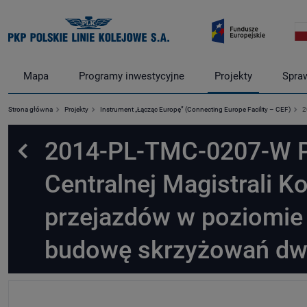
Mapa
Programy inwestycyjne
Projekty
Spra
Strona główna
Projekty
Instrument „Łącząc Europę” (Connecting Europe Facility – CEF)
2
2014-PL-TMC-0207-W P
Powrót
Centralnej Magistrali K
przejazdów w poziomie 
budowę skrzyżowań d